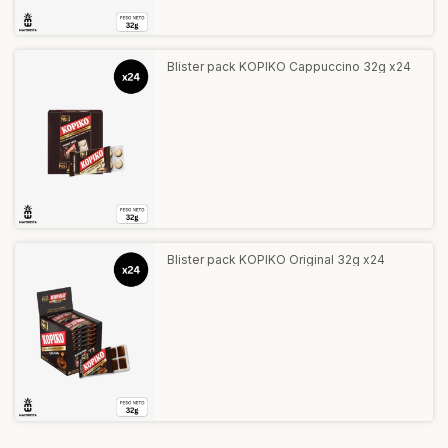
Blister pack KOPIKO Cappuccino 32g x24
Blister pack KOPIKO Original 32g x24