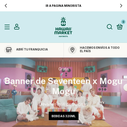
PRECIOS SIN IVA
0
HACEMOS ENVÍOS A TODO
ABRÍ TU FRANQUICIA
EL PAÍS
Gratis
Banner de Seventeen x Mogu
Mogu
Llevando más de 20 cajas
BEBIDAS 320ML