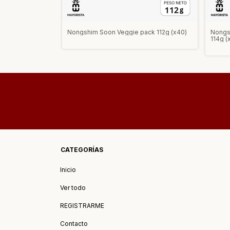
110g (x18)
Nongshim Soon Veggie pack 112g (x40)
Nongs
114g (
CATEGORÍAS
Inicio
Ver todo
REGISTRARME
Contacto