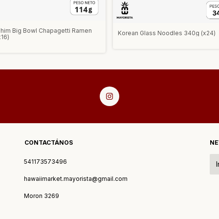
him Big Bowl Chapagetti Ramen
Korean Glass Noodles 340g (x24)
x16)
CONTACTÁNOS
NE
541173573496
hawaiimarket.mayorista@gmail.com
Moron 3269