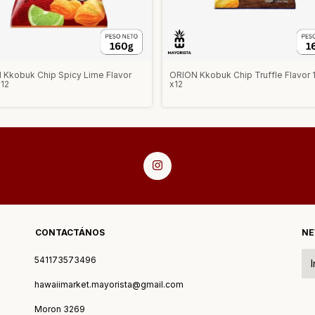
 Kkobuk Chip Spicy Lime Flavor
ORION Kkobuk Chip Truffle Flavor 
x12
x12
CONTACTÁNOS
NE
541173573496
hawaiimarket.mayorista@gmail.com
Moron 3269