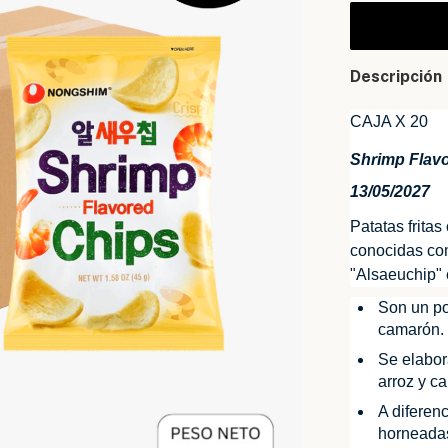
Descripción
CAJA X 20
Shrimp Flav
13/05/2027
Patatas frita
conocidas co
"Alsaeuchip" 
Son un po
camarón.
Se elabor
arroz y c
A diferenc
horneadas 