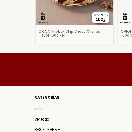
0)
ORION Kkobuk Chip Choco Churros
ORION
Flavor 160g x14
160g 
CATEGORÍAS
Inicio
Ver todo
REGISTRARME