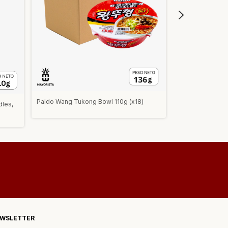
Paldo Wang Tukong Bowl 110g (x18)
dles,
Nongshim Big B
(x16)
WSLETTER