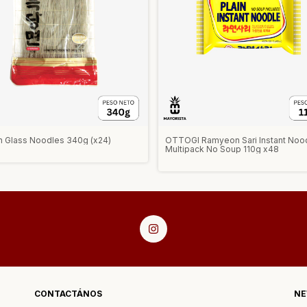
n Glass Noodles 340g (x24)
OTTOGI Ramyeon Sari Instant Noo
Multipack No Soup 110g x48
CONTACTÁNOS
NE