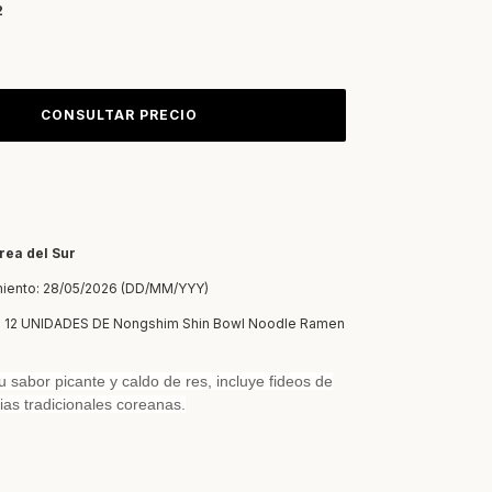
2
rea del Sur
miento: 28/05/2026 (DD/MM/YYY)
 12 UNIDADES DE Nongshim Shin Bowl Noodle Ramen
 sabor picante y caldo de res, incluye fideos de
ias tradicionales coreanas.