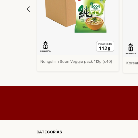
ack Edición
Nongshim Soon Veggie pack 112g (x40)
Korea
120g (x40)
CATEGORÍAS