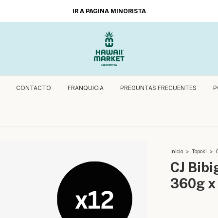
IR A PAGINA MINORISTA
CONTACTO
FRANQUICIA
PREGUNTAS FRECUENTES
P
Inicio
>
Topoki
>
C
CJ Bibi
360g x