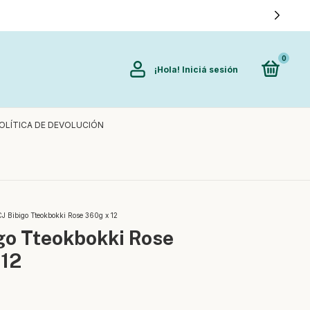
0
¡Hola!
Iniciá sesión
OLÍTICA DE DEVOLUCIÓN
J Bibigo Tteokbokki Rose 360g x 12
go Tteokbokki Rose
 12