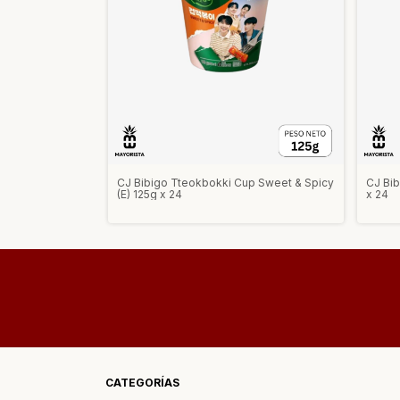
CJ Bibigo Tteokbokki Cup Sweet & Spicy
CJ Bib
(E) 125g x 24
x 24
CATEGORÍAS