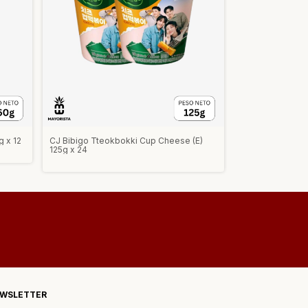
 x 12
CJ Bibigo Tteokbokki Cup Cheese (E)
125g x 24
WSLETTER