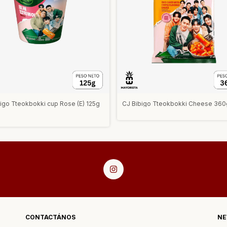
igo Tteokbokki cup Rose (E) 125g
CJ Bibigo Tteokbokki Cheese 360g
CONTACTÁNOS
NE